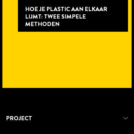
HOE JE PLASTIC AAN ELKAAR
LIJMT: TWEE SIMPELE
METHODEN
5 min
PROJECT
leestijd
5 min
leestijd
6 min
TRANSPARANTE EPOXY: DE LIJM
leestijd
4 min