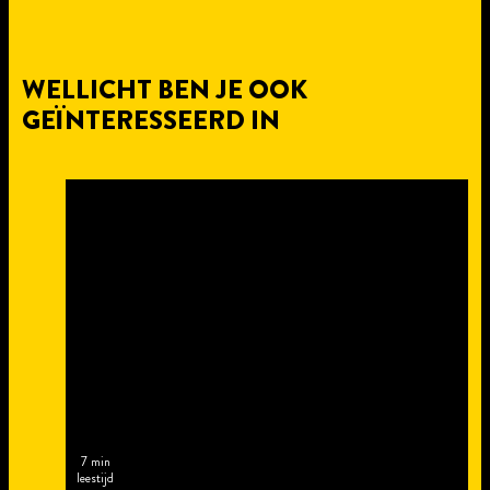
WELLICHT BEN JE OOK
GEÏNTERESSEERD IN
7 min
leestijd