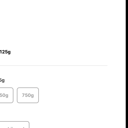
 125g
5g
50g
750g