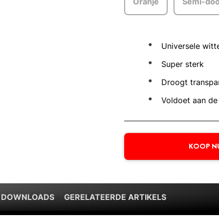
Oranje
Semi-doo
Universele witt
Super sterk
Droogt transpa
Voldoet aan d
KOOP N
 DOWNLOADS
GERELATEERDE ARTIKELS