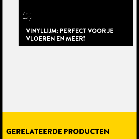
7 min
leestijd
VINYLLIJM: PERFECT VOOR JE
VLOEREN EN MEER!
GERELATEERDE PRODUCTEN
5 min
leestijd
5 min