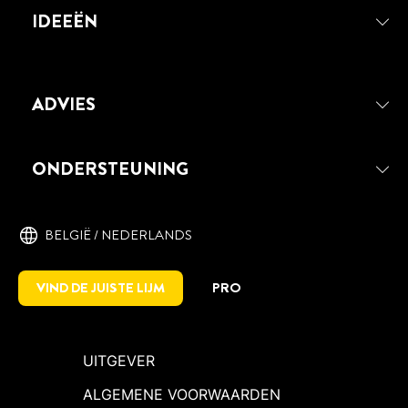
IDEEËN
ADVIES
PATTEX REPAIR EXTREME
Elastische, universele lijmgel voor
ONDERSTEUNING
krachtig verlijmen en repareren.
Schokbestendig, flexibel, vullend,
waterbestendig en sterk kleefvermogen.
BELGIË / NEDERLANDS
VIND DE JUISTE LIJM
PRO
UITGEVER
ALGEMENE VOORWAARDEN