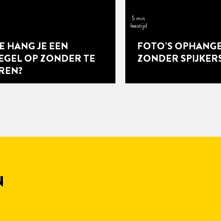
5 min
leestijd
E HANG JE EEN
FOTO’S OPHANG
IEGEL OP ZONDER TE
ZONDER SPIJKER
REN?
N
8 min
leestijd