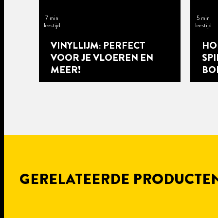
7 min
5 min
leestijd
leestijd
VINYLLIJM: PERFECT
HO
VOOR JE VLOEREN EN
SP
MEER!
BO
GERELATEERDE PRODUCTE
8 min
8 min
leestijd
leestijd