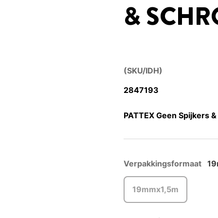
& SCHR
(SKU/IDH)
2847193
PATTEX Geen Spijkers &
Verpakkingsformaat
19
19mmx1,5m