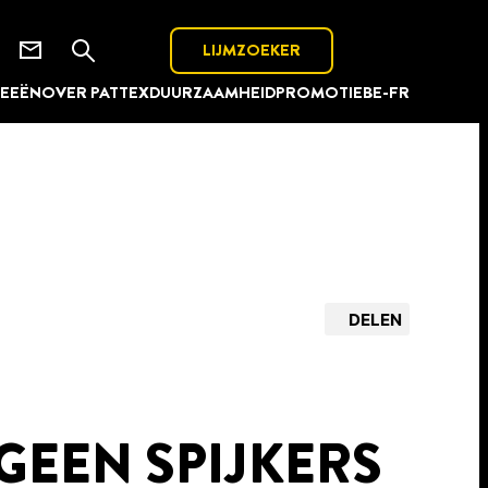
LIJMZOEKER
DEEËN
OVER PATTEX
DUURZAAMHEID
PROMOTIE
BE-FR
DELEN
GEEN SPIJKERS