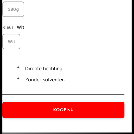
380g
Kleur
Wit
Wit
Directe hechting
Zonder solventen
KOOP NU