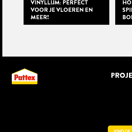
VINYLLIJM: PERFECT
HO
VOOR JE VLOEREN EN
SP
MEER!
BO
PROJ
8 min
8 min
leestijd
leestijd
EEN GLAZEN
LA
ACHTERWAND IN JE
MO
KEUKEN MONTEREN
PR
VIND DE 