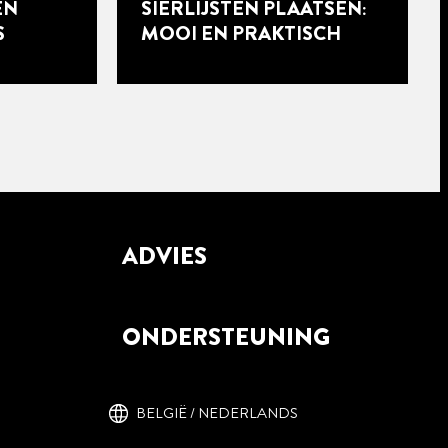
EN
SIERLIJSTEN PLAATSEN:
S
MOOI EN PRAKTISCH
ADVIES
7 min
leestijd
ONDERSTEUNING
T
EPOXYHARS: LEES HIER
ALLES WAT JE OVER DIT
BELGIË / NEDERLANDS
AATSEN
PRODUCT MOET WETEN
S