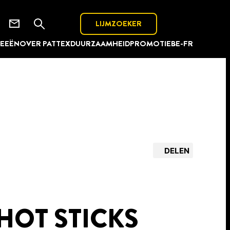
LIJMZOEKER
DEEËN
OVER PATTEX
DUURZAAMHEID
PROMOTIE
BE-FR
DELEN
HOT STICKS