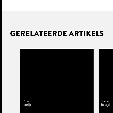
GERELATEERDE ARTIKELS
7 min
5 min
leestijd
leestijd