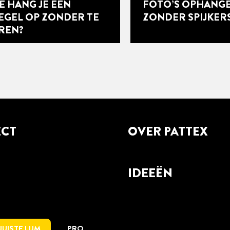
E HANG JE EEN
FOTO’S OPHANG
IEGEL OP ZONDER TE
ZONDER SPIJKER
REN?
ECT
OVER PATTEX
8 min
leestijd
IDEEËN
MBRISERINGEN
ALLES WAT JE WIL
NTEREN ALS EEN
WETEN OVER
OFESSIONAL
DEURLIJSTEN PL
ZONDER SPIJKER
JUISTE LIJM
PRO