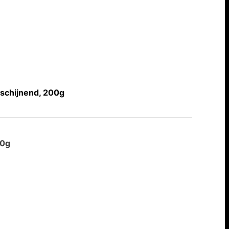
schijnend, 200g
0g