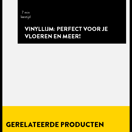
7 min
leestijd
VINYLLIJM: PERFECT VOOR JE
VLOEREN EN MEER!
GERELATEERDE PRODUCTEN
5 min
leestijd
5 min