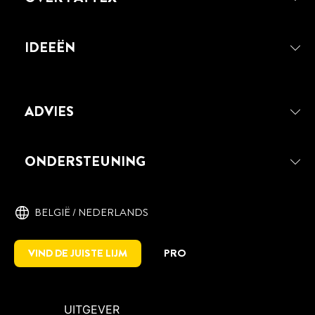
IDEEËN
ADVIES
PATTEX CONTACTLIJM TIX-GEL
Krachtige gelvormige contactlijm geschikt
ONDERSTEUNING
is voor een breed scala aan materialen.
Snelle en sterke hechting, zelfs voor
verticale toepassingen.
BELGIË / NEDERLANDS
VIND DE JUISTE LIJM
PRO
UITGEVER