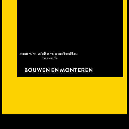
/content/heliux/adhesive/pattex/be/nl/how-
to/assemble
BOUWEN EN MONTEREN