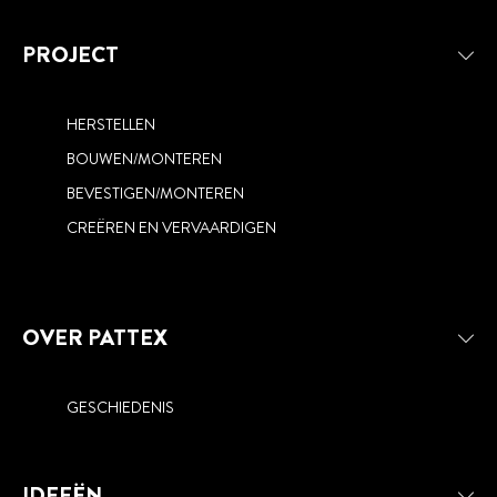
PROJECT
HERSTELLEN
BOUWEN/MONTEREN
REPAREREN
RENOVEREN EN CREËREN
BEVESTIGEN/MONTEREN
BESCHERMEN
CREËREN EN VERVAARDIGEN
OVER PATTEX
GESCHIEDENIS
IDEEËN