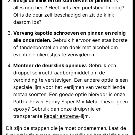
Bekijk de klink en de schroeven of pinnen.
Is
alles nog heel? Heeft iets een poetsbeurt nodig?
Of is de deur zelf beschadigd en zit de klink
daarom los?
Vervang kapotte schroeven en pinnen en reinig
alle onderdelen.
Gebruik hiervoor een staalborstel
of tandenborstel en een doek met alcohol om
eventuele olierestjes te verwijderen.
Monteer de deurklink opnieuw.
Gebruik een
druppel schroefdraadborgmiddel om de
verbinding te verstevigen. Een andere optie is een
speciale lijm voor het verlijmen van verschillende
metaalsoorten. Een goede optie hiervoor is onze
Pattex Power Epoxy Super Mix Metal
. Liever geen
epoxy? Gebruik dan onze druipvrije en
transparante
Repair eXtreme
-lijm.
Dit zijn de stappen die je moet ondernemen. Laat de