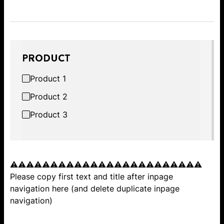
PRODUCT
Product 1
Product 2
Product 3
⚠️⚠️⚠️⚠️⚠️⚠️⚠️⚠️⚠️⚠️⚠️⚠️⚠️⚠️⚠️⚠️⚠️⚠️⚠️⚠️⚠️⚠️⚠️⚠️
Please copy first text and title after inpage
navigation here (and delete duplicate inpage
navigation)