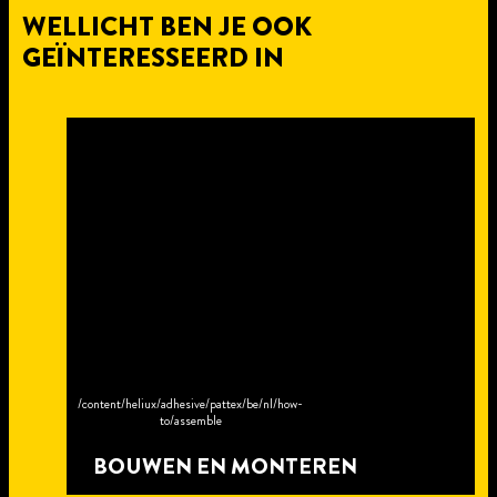
WELLICHT BEN JE OOK
GEÏNTERESSEERD IN
/content/heliux/adhesive/pattex/be/nl/how-
to/assemble
BOUWEN EN MONTEREN