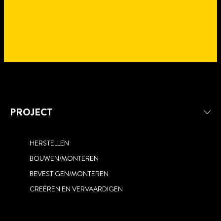
PROJECT
HERSTELLEN
BOUWEN/MONTEREN
REPAREREN
RENOVEREN EN CREËREN
BEVESTIGEN/MONTEREN
BESCHERMEN
CREËREN EN VERVAARDIGEN