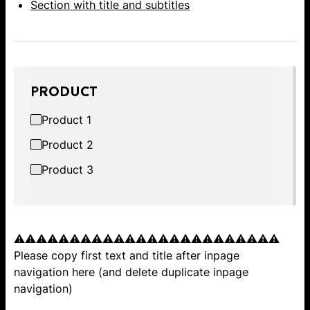
Section with title and subtitles
PRODUCT
Product 1
Product 2
Product 3
⚠️⚠️⚠️⚠️⚠️⚠️⚠️⚠️⚠️⚠️⚠️⚠️⚠️⚠️⚠️⚠️⚠️⚠️⚠️⚠️⚠️⚠️⚠️⚠️
Please copy first text and title after inpage
navigation here (and delete duplicate inpage
navigation)