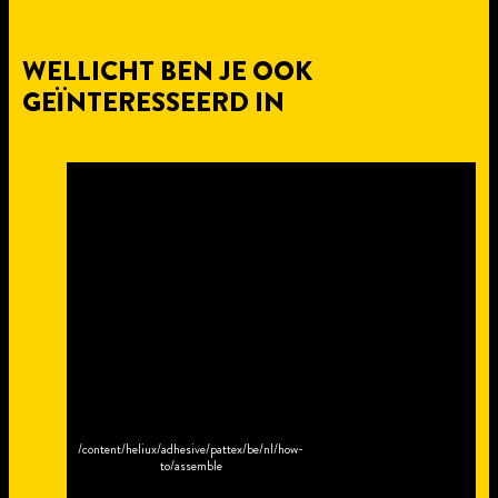
WELLICHT BEN JE OOK
GEÏNTERESSEERD IN
/content/heliux/adhesive/pattex/be/nl/how-
to/assemble