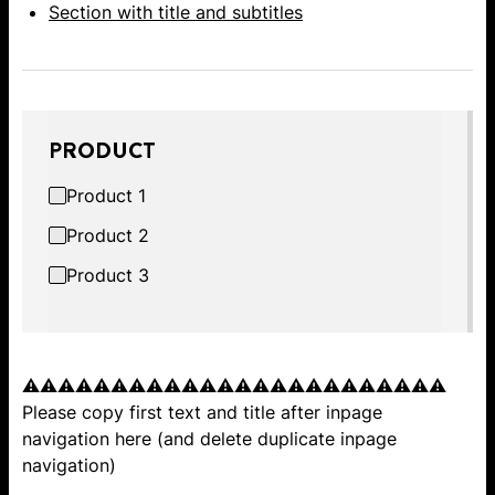
Section with title and subtitles
PRODUCT
Product 1
Product 2
Product 3
⚠️⚠️⚠️⚠️⚠️⚠️⚠️⚠️⚠️⚠️⚠️⚠️⚠️⚠️⚠️⚠️⚠️⚠️⚠️⚠️⚠️⚠️⚠️⚠️
Please copy first text and title after inpage
navigation here (and delete duplicate inpage
navigation)