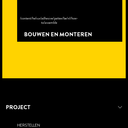
/content/heliux/adhesive/pattex/be/nl/how-
to/assemble
BOUWEN EN MONTEREN
PROJECT
HERSTELLEN