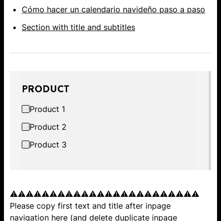
Cómo hacer un calendario navideño paso a paso
Section with title and subtitles
PRODUCT
Product 1
Product 2
Product 3
⚠️⚠️⚠️⚠️⚠️⚠️⚠️⚠️⚠️⚠️⚠️⚠️⚠️⚠️⚠️⚠️⚠️⚠️⚠️⚠️⚠️⚠️⚠️⚠️
Please copy first text and title after inpage
navigation here (and delete duplicate inpage