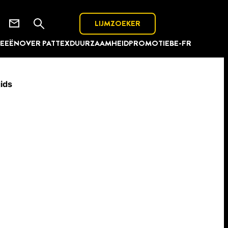
LIJMZOEKER
DEEËN
OVER PATTEX
DUURZAAMHEID
PROMOTIE
BE-FR
gids