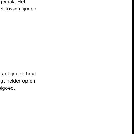
sgemak. Het
t tussen lijm en
tactlijm op hout
ogt helder op en
elgoed.