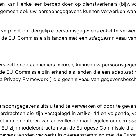
en, kan Henkel een beroep doen op dienstverleners (bijv. 
 algemeen ook uw persoonsgegevens kunnen verwerken wann
 verplicht om dergelijke persoonsgegevens enkel te verwer
oor de EU-Commissie als landen met een
adequaat
niveau van
leners zelf onderaannemers inhuren, kunnen uw persoonsge
r de EU-Commissie zijn erkend als landen die een
adequaat
n
a Privacy Framework)) die geen niveau van gegevensbesche
persoonsgegevens uitsluitend te verwerken of door te geve
rdrachten die zijn vastgelegd in artikel 44 en volgende, v
 het implementeren van aanvullende maatregelen om een
ad
EU zijn modelcontracten van de Europese Commissie die -
egevens worden verwerkt in overeenstemming met de Europ