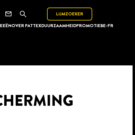
LIJMZOEKER
DEEËN
OVER PATTEX
DUURZAAMHEID
PROMOTIE
BE-FR
CHERMING