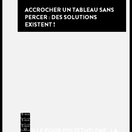
ACCROCHER UN TABLEAU SANS
PERCER : DES SOLUTIONS
EXISTENT !
8 min
lecture
6 min
lecture
6 min
COLLE POUR POLYÉTHYLÈNE : LA
10
lecture