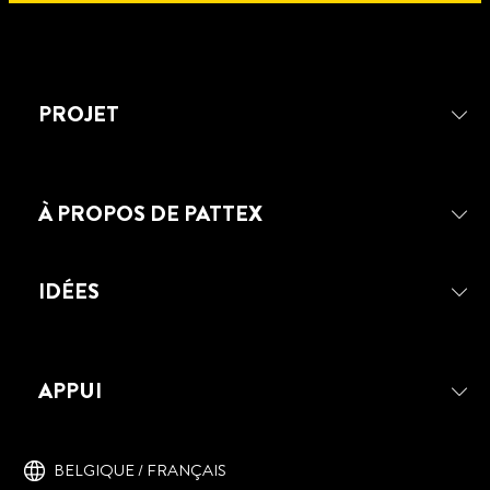
PROJET
À PROPOS DE PATTEX
IDÉES
APPUI
PATTEX REPAIR EXTREME
Une colle pour toutes les situations qui
offre une force, une robustesse et une
BELGIQUE / FRANÇAIS