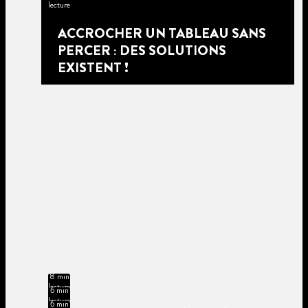
lecture
ACCROCHER UN TABLEAU SANS
PERCER : DES SOLUTIONS
EXISTENT !
8 min
lecture
6 min
lecture
6 min