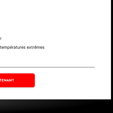
u
 températures extrêmes
NTENANT