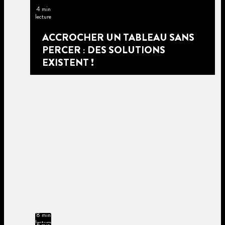
4 min
lecture
ACCROCHER UN TABLEAU SANS
PERCER : DES SOLUTIONS
EXISTENT !
8 min
lecture
6 min