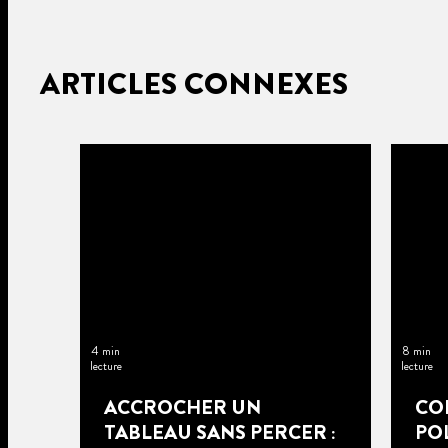
ARTICLES CONNEXES
4 min
8 min
lecture
lecture
ACCROCHER UN
CO
TABLEAU SANS PERCER :
POL