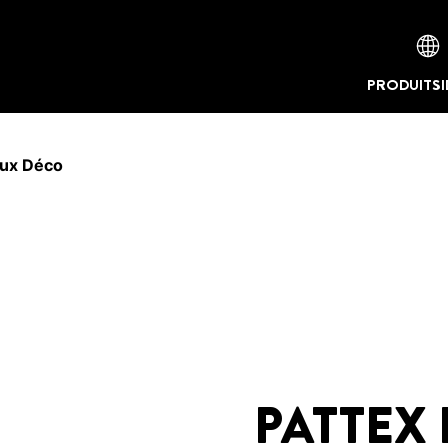
PRODUITS
ux Déco
PATTEX