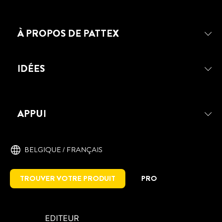
À PROPOS DE PATTEX
IDÉES
APPUI
PATTEX REPAIR EXTREME
Une colle pour toutes les situations qui
offre une force, une robustesse et une
BELGIQUE / FRANÇAIS
résistance supplémentaire.
TROUVER VOTRE PRODUIT
PRO
EDITEUR