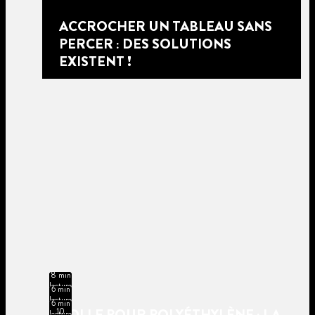
ACCROCHER UN TABLEAU SANS
PERCER : DES SOLUTIONS
EXISTENT !
8 min
lecture
6 min
lecture
6 min
COLLE POUR POLYÉTHYLÈNE : LA
10
lecture