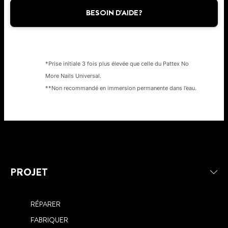
BESOIN D'AIDE?
*Prise initiale 3 fois plus élevée que celle du Pattex No
More Nails Universal.
**Non recommandé en immersion permanente dans l’eau.
PROJET
RÉPARER
FABRIQUER